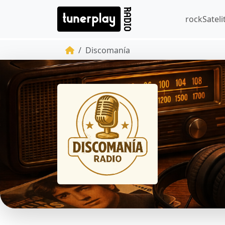
rockSatel
Discomanía