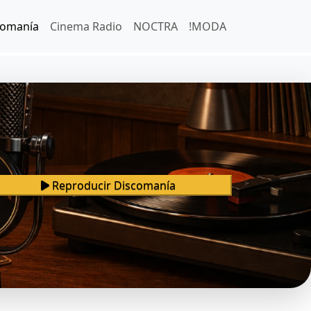
comanía
Cinema Radio
NOCTRA
!MODA
Reproducir Discomanía