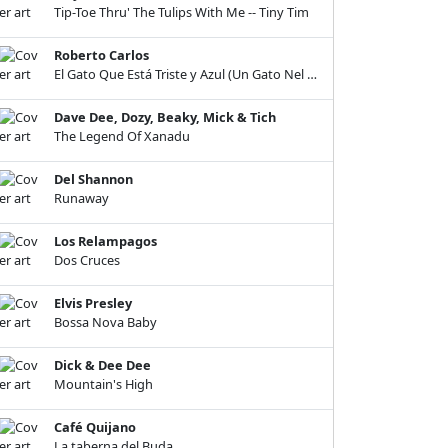
Tip-Toe Thru' The Tulips With Me -- Tiny Tim
Roberto Carlos
El Gato Que Está Triste y Azul (Un Gato Nel Blu)
Dave Dee, Dozy, Beaky, Mick & Tich
The Legend Of Xanadu
Del Shannon
Runaway
Los Relampagos
Dos Cruces
Elvis Presley
Bossa Nova Baby
Dick & Dee Dee
Mountain's High
Café Quijano
La taberna del Buda