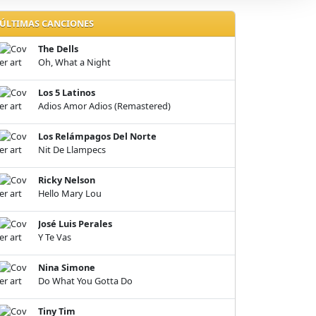
ÚLTIMAS CANCIONES
The Dells
Oh, What a Night
Los 5 Latinos
Adios Amor Adios (Remastered)
Los Relámpagos Del Norte
Nit De Llampecs
Ricky Nelson
Hello Mary Lou
José Luis Perales
Y Te Vas
Nina Simone
Do What You Gotta Do
Tiny Tim