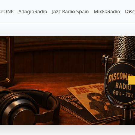
iteONE
AdagioRadio
Jazz Radio Spain
Mix80Radio
Dis